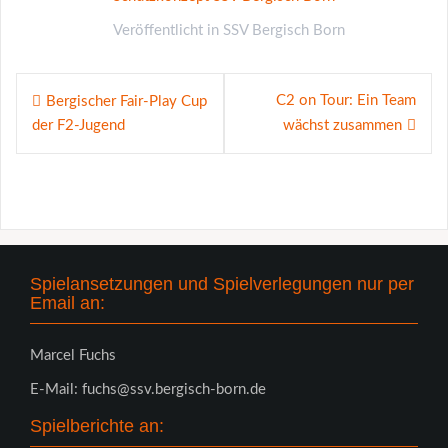
Veröffentlicht in
SSV Bergisch Born
Beitragsnavigation
C2 on Tour: Ein Team
Bergischer Fair-Play Cup
der F2-Jugend
wächst zusammen
Spielansetzungen und Spielverlegungen nur per
Email an:
Marcel Fuchs
E-Mail: fuchs@ssv.bergisch-born.de
Spielberichte an: