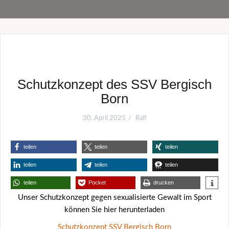
Schutzkonzept des SSV Bergisch
Born
30. April 2025
Ralf
teilen
teilen
teilen
teilen
teilen
teilen
teilen
Pocket
drucken
Unser Schutzkonzept gegen sexualisierte Gewalt im Sport
können Sie hier herunterladen
Schutzkonzept SSV Bergisch Born